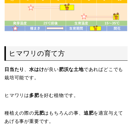
ヒマワリの育て方
日当たり
、
水はけ
が良い
肥沃な土地
であればどこでも
栽培可能です。
ヒマワリは
多肥
を好む植物です。
種植えの際の
元肥
はもちろんの事、
追肥
を適宜与えて
あげる事が重要です。