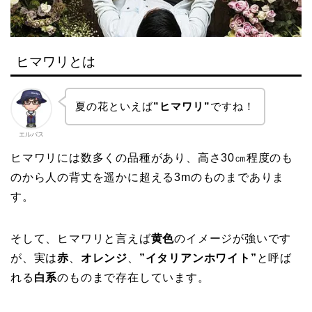
ヒマワリとは
夏の花といえば
”ヒマワリ”
ですね！
エルバス
ヒマワリには数多くの品種があり、高さ30㎝程度のも
のから人の背丈を遥かに超える3mのものまでありま
す。
そして、ヒマワリと言えば
黄色
のイメージが強いです
が、実は
赤
、
オレンジ
、
”イタリアンホワイト”
と呼ば
れる
白系
のものまで存在しています。