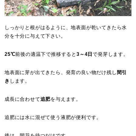
しっかりと根がはるように、地表面が乾いてきたら水
分を十分に与えて下さい。
25℃
前後の適温下で推移すると
3～4日
で発芽します。
地表面に芽が出てきたら、発育の良い物だけ残し
間引
き
します。
成長に合わせて
追肥
を与えます。
追肥には水に混ぜて使う液肥が便利です。
後は、開花を待つだけです。