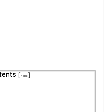
tents
[
]
hide