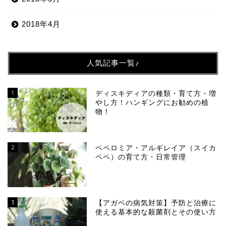
2018年4月
人気記事一覧♪
1
ディスキディアの種類・育て方・増
やし方！ハンギングにお勧めの植
物！
2
ペペロミア・アルギレイア（スイカ
ペペ）の育て方・日常管理
3
【アガベの病気対策】予防と治療に
使える基本的な殺菌剤とその使い方