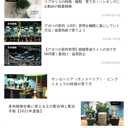
リプサリスの特徴・種類・育て方！ハンギングに
お勧めの観葉植物
2019年8月14日
多肉植物
アガベの室内（LED）管理を極限に楽にしていく
方法｜放置気味で育てよう
2022年7月9日
多肉植物
【アガベの室内管理】植物育成ライトの当て方
NG5選｜葉焼け・徒長防止
2023年10月3日
サンセベリア（サンスベリア）・ピング
イキュラの特徴や育て方
多肉植物全般に使える土の配合例と配合
手順【2021年度版】