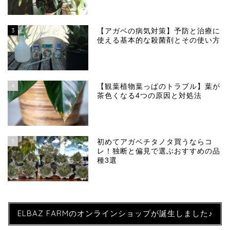
3
【アガベの病気対策】予防と治療に
使える基本的な殺菌剤とその使い方
4
【観葉植物葉っぱのトラブル】葉が
茶色くなる4つの原因と対処法
5
初めてアガベチタノタ買うならコ
レ！独断と偏見で選ぶおすすめの品
種3選
ELBAZ FARMのオンラインショップが誕生しました♪