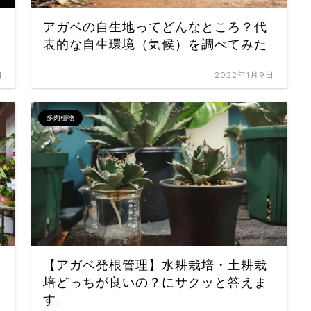
アガベの自生地ってどんなところ？代
表的な自生環境（気候）を調べてみた
日
2022年1月9日
多肉植物
【アガベ発根管理】水耕栽培・土耕栽
培どっちが良いの？にサクッと答えま
す。