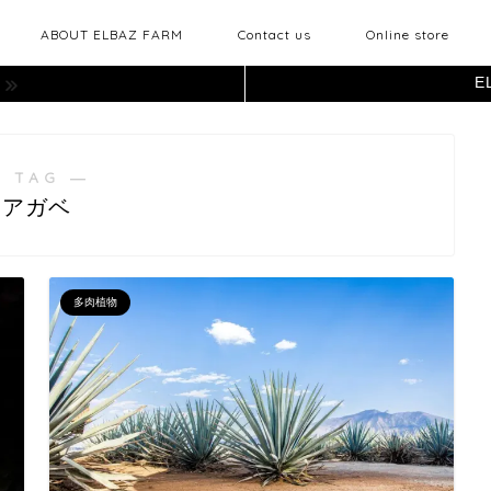
ABOUT ELBAZ FARM
Contact us
Online store
E
 TAG ―
アガベ
多肉植物